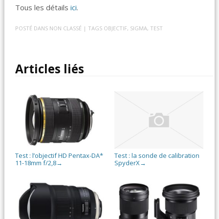
Tous les détails
ici
.
POSTÉ DANS
NON CLASSÉ
| TAGS
OBJECTIF
,
SIGMA
,
TEST
Articles liés
Test : l’objectif HD Pentax-DA*
Test : la sonde de calibration
11-18mm f/2,8
SpyderX
→
→