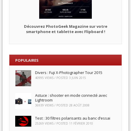
Découvrez PhotoGeek Magazine sur votre
smartphone et tablette avec Flipboard !
POPULAIRES
Divers : Fuji X-Photographer Tour 2015
40995 VIEWS / POSTED
3 JUIN 2015
Astuce : shooter en mode connecté avec
Lightroom
36939 VIEWS / POSTED
28 AOÛT 2008
Test : 30 filtres polarisants au banc d’essai
25269 VIEWS / POSTED
11 FÉVRIER 2010