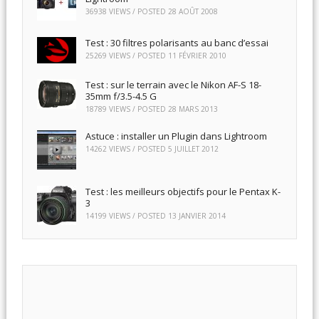
36938 VIEWS / POSTED
28 AOÛT 2008
Test : 30 filtres polarisants au banc d’essai
25269 VIEWS / POSTED
11 FÉVRIER 2010
Test : sur le terrain avec le Nikon AF-S 18-
35mm f/3.5-4.5 G
18789 VIEWS / POSTED
28 MARS 2013
Astuce : installer un Plugin dans Lightroom
14262 VIEWS / POSTED
5 JUILLET 2012
Test : les meilleurs objectifs pour le Pentax K-
3
14199 VIEWS / POSTED
13 JANVIER 2014