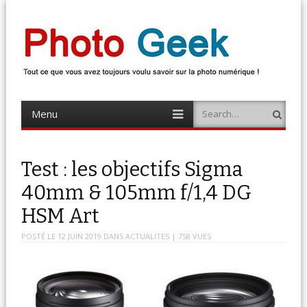
Photo Geek
Tout ce que vous avez toujours voulu savoir sur la photo numérique !
Retrouvez des news photo, astuces photo, tests photo, …
Menu
Search
Skip
to
content
Test : les objectifs Sigma
40mm & 105mm f/1,4 DG
HSM Art
POSTÉ LE
12 JUIN 2019
DANS
ACTUALITES
| 758 VUES