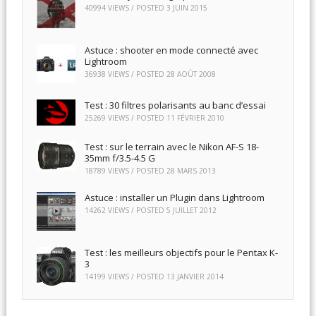
40994 VIEWS / POSTED
3 JUIN 2015
Astuce : shooter en mode connecté avec
Lightroom
36938 VIEWS / POSTED
28 AOÛT 2008
Test : 30 filtres polarisants au banc d’essai
25269 VIEWS / POSTED
11 FÉVRIER 2010
Test : sur le terrain avec le Nikon AF-S 18-
35mm f/3.5-4.5 G
18789 VIEWS / POSTED
28 MARS 2013
Astuce : installer un Plugin dans Lightroom
14262 VIEWS / POSTED
5 JUILLET 2012
Test : les meilleurs objectifs pour le Pentax K-
3
14199 VIEWS / POSTED
13 JANVIER 2014