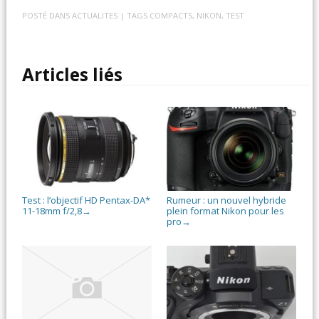
POSTÉ DANS
ACTUALITES
| TAGS
COMPACTS
,
NIKON
,
TEST
Articles liés
Test : l’objectif HD Pentax-DA*
Rumeur : un nouvel hybride
11-18mm f/2,8
plein format Nikon pour les
→
pro
→