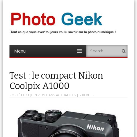
Photo Geek
Tout ce que vous avez toujours voulu savoir sur la photo numérique !
Retrouvez des news photo, astuces photo, tests photo, …
Menu
Search
Skip
to
content
Test : le compact Nikon
Coolpix A1000
POSTÉ LE
11 JUIN 2019
DANS
ACTUALITES
| 718 VUES