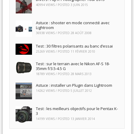
40994 VIEWS / POSTED
3 JUIN 2015
Astuce : shooter en mode connecté avec
Lightroom
36938 VIEWS / POSTED
28 AOÛT 2008
Test : 30 filtres polarisants au banc d’essai
25269 VIEWS / POSTED
11 FÉVRIER 2010
Test : sur le terrain avec le Nikon AF-S 18-
35mm f/3.5-4.5 G
18789 VIEWS / POSTED
28 MARS 2013
Astuce : installer un Plugin dans Lightroom
14262 VIEWS / POSTED
5 JUILLET 2012
Test : les meilleurs objectifs pour le Pentax K-
3
14199 VIEWS / POSTED
13 JANVIER 2014