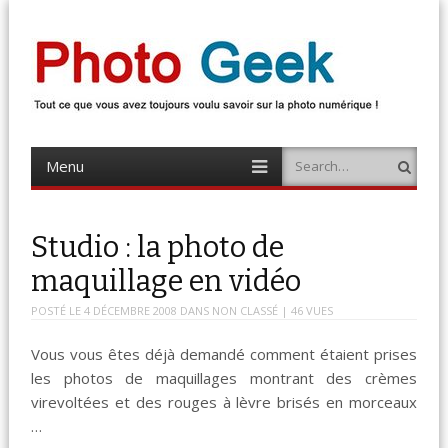
Photo Geek
Tout ce que vous avez toujours voulu savoir sur la photo numérique !
Retrouvez des news photo, astuces photo, tests photo, …
Menu
Search
Skip
to
content
Studio : la photo de
maquillage en vidéo
POSTÉ LE
4 DÉCEMBRE 2008
DANS
NON CLASSÉ
| 46 VUES
Vous vous êtes déjà demandé comment étaient prises
les photos de maquillages montrant des crèmes
virevoltées et des rouges à lèvre brisés en morceaux
…