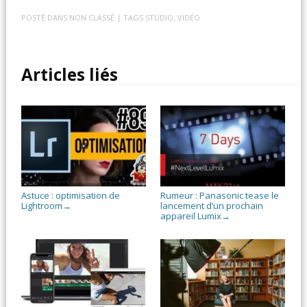
POSTÉ DANS
NON CLASSÉ
| TAGS
STUDIO
,
VIDÉO
Articles liés
Astuce : optimisation de
Rumeur : Panasonic tease le
Lightroom
lancement d’un prochain
→
appareil Lumix
→