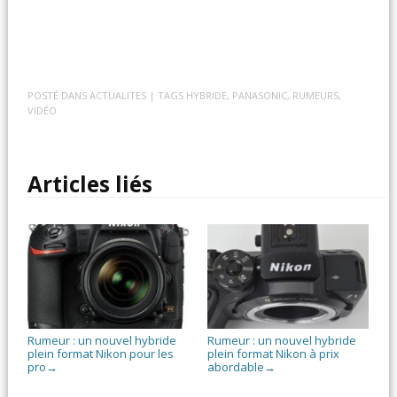
POSTÉ DANS
ACTUALITES
| TAGS
HYBRIDE
,
PANASONIC
,
RUMEURS
,
VIDÉO
Articles liés
Rumeur : un nouvel hybride
Rumeur : un nouvel hybride
plein format Nikon pour les
plein format Nikon à prix
pro
abordable
→
→