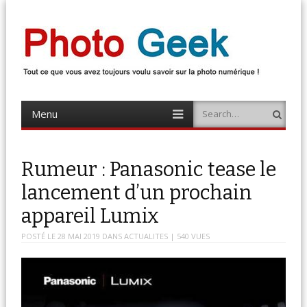
Photo Geek
Tout ce que vous avez toujours voulu savoir sur la photo numérique !
Retrouvez des news photo, astuces photo, tests photo, …
Menu
Search
Skip
to
content
Rumeur : Panasonic tease le
lancement d’un prochain
appareil Lumix
POSTÉ LE
28 MAI 2019
DANS
ACTUALITES
| 540 VUES