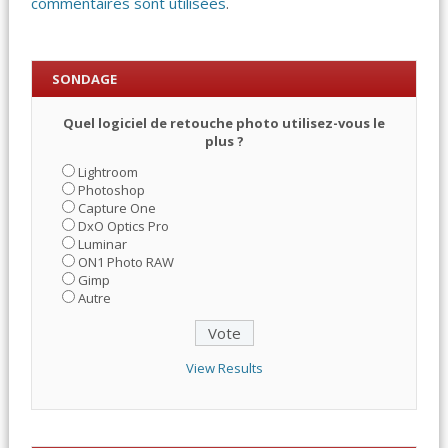
commentaires sont utilisées
.
SONDAGE
Quel logiciel de retouche photo utilisez-vous le
plus ?
Lightroom
Photoshop
Capture One
DxO Optics Pro
Luminar
ON1 Photo RAW
Gimp
Autre
View Results