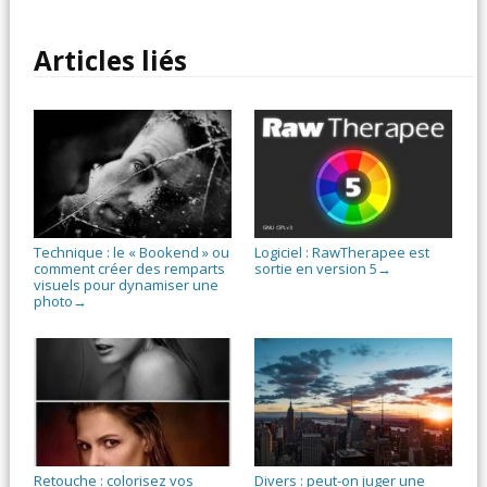
Articles liés
Technique : le « Bookend » ou
Logiciel : RawTherapee est
comment créer des remparts
sortie en version 5
→
visuels pour dynamiser une
photo
→
Retouche : colorisez vos
Divers : peut-on juger une