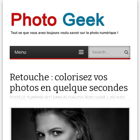
Photo Geek
Tout ce que vous avez toujours voulu savoir sur la photo numérique !
Retrouvez des news photo, astuces photo, tests photo, …
Menu
Search
Skip
to
content
Retouche : colorisez vos
photos en quelque secondes
POSTÉ LE
16 JANVIER 2017
DANS
ACTUALITES
,
NON CLASSÉ
| 202 VUES