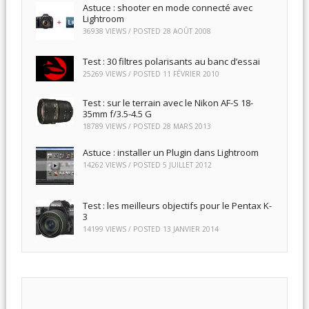
Astuce : shooter en mode connecté avec
Lightroom
36938 VIEWS / POSTED
28 AOÛT 2008
Test : 30 filtres polarisants au banc d’essai
25269 VIEWS / POSTED
11 FÉVRIER 2010
Test : sur le terrain avec le Nikon AF-S 18-
35mm f/3.5-4.5 G
18789 VIEWS / POSTED
28 MARS 2013
Astuce : installer un Plugin dans Lightroom
14262 VIEWS / POSTED
5 JUILLET 2012
Test : les meilleurs objectifs pour le Pentax K-
3
14199 VIEWS / POSTED
13 JANVIER 2014