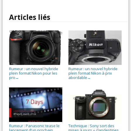
Articles liés
Rumeur : un nouvel hybride
Rumeur : un nouvel hybride
plein format Nikon pour les
plein format Nikon à prix
pro
abordable
→
→
Rumeur : Panasonic tease le
Technique : Sony sort des
lancement d’un prochain
mises à jours « clandestines