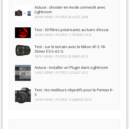
Astuce : shooter en mode connecté avec
Lightroom
36939 VIEWS / POSTED
28 AOÛT 2008
Test : 30 filtres polarisants au banc d’essai
25269 VIEWS / POSTED
11 FÉVRIER 2010
Test : sur le terrain avec le Nikon AF-S 18-
35mm f/3.5-4.5 G
18791 VIEWS / POSTED
28 MARS 2013
Astuce : installer un Plugin dans Lightroom
14262 VIEWS / POSTED
5 JUILLET 2012
Test : les meilleurs objectifs pour le Pentax K-
3
14199 VIEWS / POSTED
13 JANVIER 2014