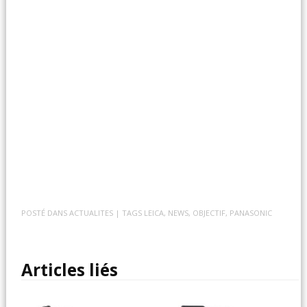
POSTÉ DANS
ACTUALITES
| TAGS
LEICA
,
NEWS
,
OBJECTIF
,
PANASONIC
Articles liés