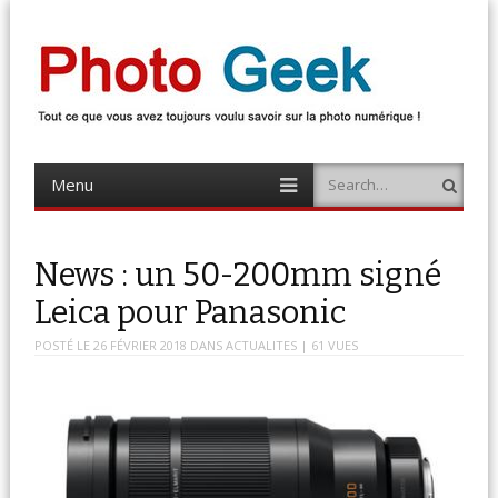
Photo Geek
Tout ce que vous avez toujours voulu savoir sur la photo numérique !
Retrouvez des news photo, astuces photo, tests photo, …
Menu
Search
Skip
to
content
News : un 50-200mm signé
Leica pour Panasonic
POSTÉ LE
26 FÉVRIER 2018
DANS
ACTUALITES
| 61 VUES