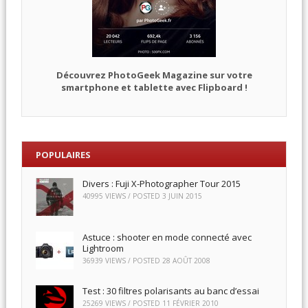
Découvrez PhotoGeek Magazine sur votre
smartphone et tablette avec Flipboard !
POPULAIRES
Divers : Fuji X-Photographer Tour 2015
40995 VIEWS / POSTED
3 JUIN 2015
Astuce : shooter en mode connecté avec
Lightroom
36939 VIEWS / POSTED
28 AOÛT 2008
Test : 30 filtres polarisants au banc d’essai
25269 VIEWS / POSTED
11 FÉVRIER 2010