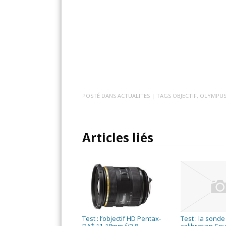
POSTÉ DANS
ACTUALITES
| TAGS
OBJECTIF
,
OLYMPU
Articles liés
Test : l’objectif HD Pentax-
Test : la sonde
DA* 11-18mm f/2,8
calibration Sp