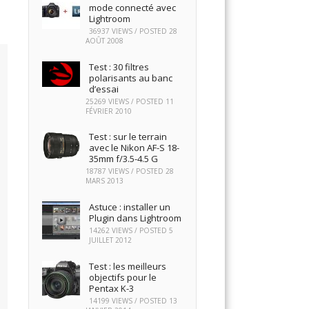
mode connecté avec
Lightroom
36937 VIEWS / POSTED
28
AOÛT 2008
Test : 30 filtres
polarisants au banc
d’essai
25269 VIEWS / POSTED
11
FÉVRIER 2010
Test : sur le terrain
avec le Nikon AF-S 18-
35mm f/3.5-4.5 G
18787 VIEWS / POSTED
28
MARS 2013
Astuce : installer un
Plugin dans Lightroom
14262 VIEWS / POSTED
5
JUILLET 2012
Test : les meilleurs
objectifs pour le
Pentax K-3
14199 VIEWS / POSTED
13