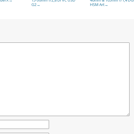
→
G2
HSM Art
→
→