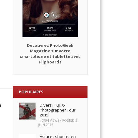
Découvrez PhotoGeek
Magazine sur votre
smartphone et tablette avec
Flipboard !
POPULAIRES
Divers : Fuji X-
Photographer Tour
2015
40994 VIEWS / POSTED
3
JUIN 2015
a
Astuce : shooter en