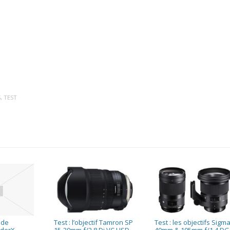
S
,
TEST
 de
Test : l’objectif Tamron SP
Test : les objectifs Sigm
yderX
15-30mm f/2,8 Di VC USD
40mm & 105mm f/1,4 DG