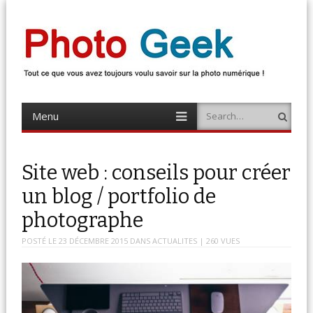
Photo Geek
Tout ce que vous avez toujours voulu savoir sur la photo numérique !
Retrouvez des news photo, astuces photo, tests photo, …
Menu
Search
Skip
to
content
Site web : conseils pour créer
un blog / portfolio de
photographe
POSTÉ LE
23 DÉCEMBRE 2015
DANS
ACTUALITES
| 260 VUES