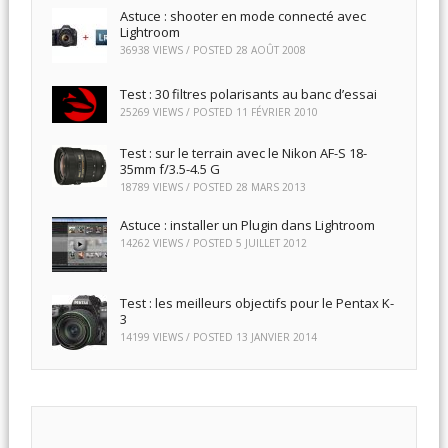
Astuce : shooter en mode connecté avec
Lightroom
36938 VIEWS / POSTED
28 AOÛT 2008
Test : 30 filtres polarisants au banc d’essai
25269 VIEWS / POSTED
11 FÉVRIER 2010
Test : sur le terrain avec le Nikon AF-S 18-
35mm f/3.5-4.5 G
18789 VIEWS / POSTED
28 MARS 2013
Astuce : installer un Plugin dans Lightroom
14262 VIEWS / POSTED
5 JUILLET 2012
Test : les meilleurs objectifs pour le Pentax K-
3
14199 VIEWS / POSTED
13 JANVIER 2014