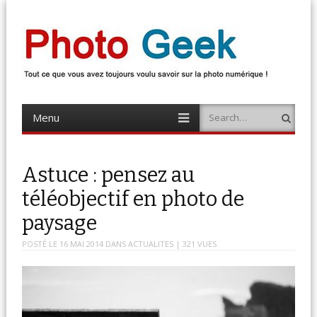
Photo Geek
Tout ce que vous avez toujours voulu savoir sur la photo numérique !
Retrouvez des news photo, astuces photo, tests photo, …
Menu
Search
Skip
to
content
Astuce : pensez au
téléobjectif en photo de
paysage
POSTÉ LE
16 MAI 2014
DANS
ACTUALITES
| 321 VUES