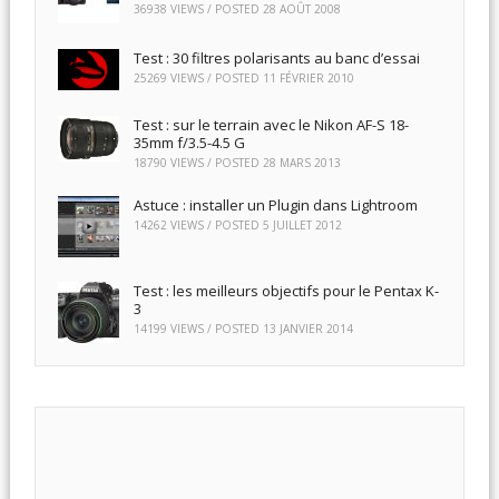
36938 VIEWS / POSTED
28 AOÛT 2008
Test : 30 filtres polarisants au banc d’essai
25269 VIEWS / POSTED
11 FÉVRIER 2010
Test : sur le terrain avec le Nikon AF-S 18-
35mm f/3.5-4.5 G
18790 VIEWS / POSTED
28 MARS 2013
Astuce : installer un Plugin dans Lightroom
14262 VIEWS / POSTED
5 JUILLET 2012
Test : les meilleurs objectifs pour le Pentax K-
3
14199 VIEWS / POSTED
13 JANVIER 2014