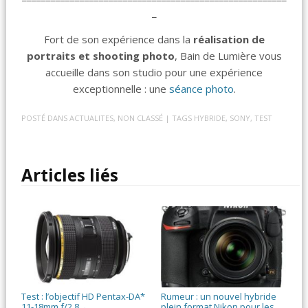
_
Fort de son expérience dans la
réalisation de
portraits et shooting photo
, Bain de Lumière vous
accueille dans son studio pour une expérience
exceptionnelle : une
séance photo
.
POSTÉ DANS
ACTUALITES
,
NON CLASSÉ
| TAGS
HYBRIDE
,
SONY
,
TEST
Articles liés
Test : l’objectif HD Pentax-DA*
Rumeur : un nouvel hybride
11-18mm f/2,8
plein format Nikon pour les
→