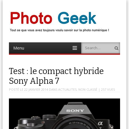
Photo Geek
Tout ce que vous avez toujours voulu savoir sur la photo numérique !
Retrouvez des news photo, astuces photo, tests photo, …
Menu
Search
Skip
to
content
Test : le compact hybride
Sony Alpha 7
POSTÉ LE
22 JANVIER 2014
DANS
ACTUALITES
,
NON CLASSÉ
| 257 VUES