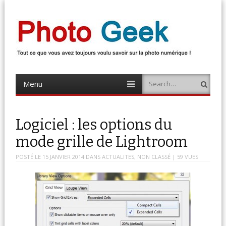
Photo Geek
Tout ce que vous avez toujours voulu savoir sur la photo numérique !
Retrouvez des news photo, astuces photo, tests photo, …
Menu
Search
Skip
to
content
Logiciel : les options du
mode grille de Lightroom
POSTÉ LE
15 JANVIER 2014
DANS
ACTUALITES
,
NON CLASSÉ
| 59 VUES