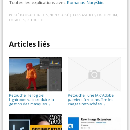
Toutes les explications avec
Romanas Naryškin
.
POSTÉ DANS
ACTUALITES
,
NON CLASSÉ
| TAGS
ASTUCES
,
LIGHTROOM
,
LOGICIELS
,
RETOUCHE
Articles liés
Retouche : le logiciel
Retouche : une IA d’Adobe
Lightroom va introduire la
parvient à reconnaître les
gestion des masques
images retouchées
→
→