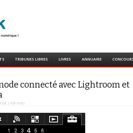
photo
o, tests
TS
TRIBUNES LIBRES
LIVRES
ANNUAIRE
CONCOUR
n mode connecté avec Lightroom et
a
ASSÉ
| 659 VUES