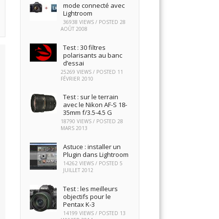
mode connecté avec
Lightroom
36938 VIEWS / POSTED
28
AOÛT 2008
Test : 30 filtres
polarisants au banc
d’essai
25269 VIEWS / POSTED
11
FÉVRIER 2010
Test : sur le terrain
avec le Nikon AF-S 18-
35mm f/3.5-4.5 G
18790 VIEWS / POSTED
28
MARS 2013
Astuce : installer un
Plugin dans Lightroom
14262 VIEWS / POSTED
5
JUILLET 2012
Test : les meilleurs
objectifs pour le
Pentax K-3
14199 VIEWS / POSTED
13