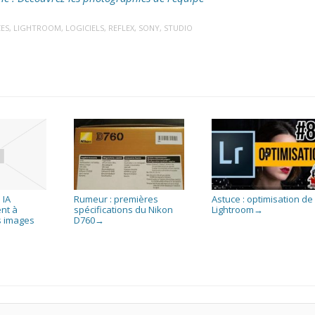
ES
,
LIGHTROOM
,
LOGICIELS
,
REFLEX
,
SONY
,
STUDIO
 IA
Rumeur : premières
Astuce : optimisation de
nt à
spécifications du Nikon
Lightroom
→
s images
D760
→