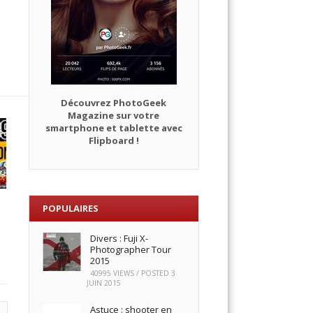
Découvrez PhotoGeek
Magazine sur votre
smartphone et tablette avec
Flipboard !
POPULAIRES
Divers : Fuji X-
Photographer Tour
2015
40995 VIEWS / POSTED
3
JUIN 2015
Astuce : shooter en