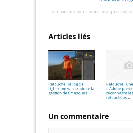
POSTÉ DANS
ACTUALITES
,
NON CLASSÉ
| TAGS
ASTUC
Articles liés
Retouche : le logiciel
Retouche : une
Lightroom va introduire la
d’Adobe parvie
gestion des masques
reconnaître le
→
retouchées
→
Un commentaire