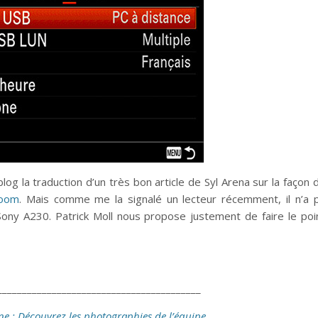
 blog la traduction d’un très bon article de Syl Arena sur la façon 
room
. Mais comme me la signalé un lecteur récemment, il n’a 
Sony A230. Patrick Moll nous propose justement de faire le poi
_________________________________________
ne : Découvrez les photographies de l’équipe