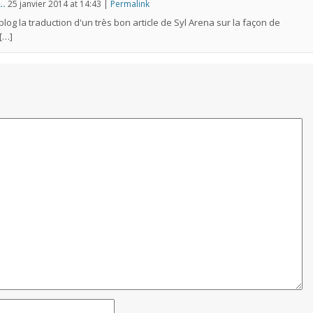
..
25 janvier 2014
at
14:43
|
Permalink
 blog la traduction d'un très bon article de Syl Arena sur la façon de
[…]