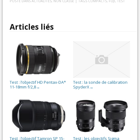
POSTÉ DANS
ACTUALITES
,
NON CLASSÉ
| TAGS
COMPACTS
,
FUJI
,
TEST
Articles liés
Test : l’objectif HD Pentax-DA*
Test : la sonde de calibration
11-18mm f/2,8
SpyderX
→
→
Test : l’objectif Tamron SP 15-
Test : les objectifs Sigma