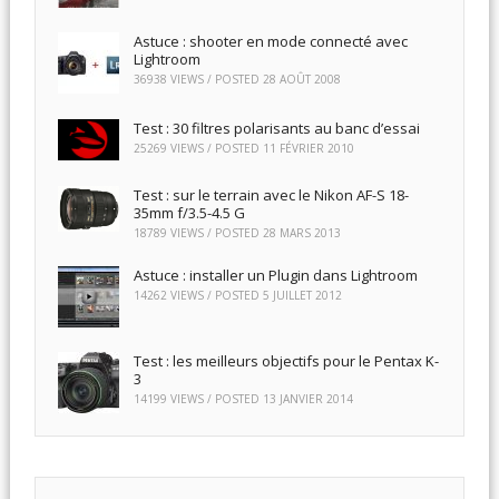
Astuce : shooter en mode connecté avec
Lightroom
36938 VIEWS / POSTED
28 AOÛT 2008
Test : 30 filtres polarisants au banc d’essai
25269 VIEWS / POSTED
11 FÉVRIER 2010
Test : sur le terrain avec le Nikon AF-S 18-
35mm f/3.5-4.5 G
18789 VIEWS / POSTED
28 MARS 2013
Astuce : installer un Plugin dans Lightroom
14262 VIEWS / POSTED
5 JUILLET 2012
Test : les meilleurs objectifs pour le Pentax K-
3
14199 VIEWS / POSTED
13 JANVIER 2014