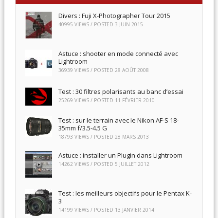
Divers : Fuji X-Photographer Tour 2015
40995 VIEWS / POSTED
3 JUIN 2015
Astuce : shooter en mode connecté avec
Lightroom
36939 VIEWS / POSTED
28 AOÛT 2008
Test : 30 filtres polarisants au banc d’essai
25269 VIEWS / POSTED
11 FÉVRIER 2010
Test : sur le terrain avec le Nikon AF-S 18-
35mm f/3.5-4.5 G
18793 VIEWS / POSTED
28 MARS 2013
Astuce : installer un Plugin dans Lightroom
14262 VIEWS / POSTED
5 JUILLET 2012
Test : les meilleurs objectifs pour le Pentax K-
3
14199 VIEWS / POSTED
13 JANVIER 2014