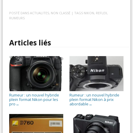
POSTÉ DANS
ACTUALITES
,
NON CLASSÉ
| TAGS
NIKON
,
REFLEX
,
RUMEURS
Articles liés
Rumeur : un nouvel hybride
Rumeur : un nouvel hybride
plein format Nikon pour les
plein format Nikon à prix
pro
abordable
→
→