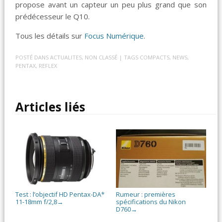
propose avant un capteur un peu plus grand que son
prédécesseur le Q10.
Tous les détails sur
Focus Numérique
.
POSTÉ DANS
ACTUALITES
,
NON CLASSÉ
| TAGS
COMPACTS
,
NEWS
,
PENTAX
,
REFLEX
Articles liés
Test : l’objectif HD Pentax-DA*
Rumeur : premières
11-18mm f/2,8
spécifications du Nikon
→
D760
→