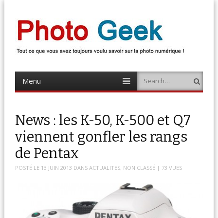
Photo Geek
Tout ce que vous avez toujours voulu savoir sur la photo numérique !
Retrouvez des news photo, astuces photo, tests photo, …
Menu
Search
Skip
to
content
News : les K-50, K-500 et Q7
viennent gonfler les rangs
de Pentax
POSTÉ LE
13 JUIN 2013
DANS
ACTUALITES
,
NON CLASSÉ
| 73 VUES