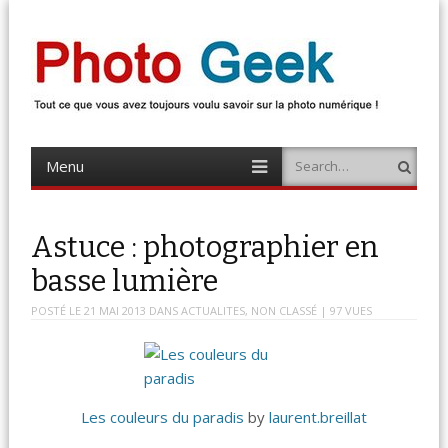
Photo Geek
Tout ce que vous avez toujours voulu savoir sur la photo numérique !
Retrouvez des news photo, astuces photo, tests photo, …
Menu
Search
Skip
to
content
Astuce : photographier en
basse lumière
POSTÉ LE
21 MAI 2013
DANS
ACTUALITES
,
NON CLASSÉ
| 97 VUES
Les couleurs du paradis
by
laurent.breillat