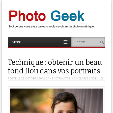
Photo Geek
Tout ce que vous avez toujours voulu savoir sur la photo numérique !
Retrouvez des news photo, astuces photo, tests photo, …
Menu
Search
Skip
to
content
Technique : obtenir un beau
fond flou dans vos portraits
POSTÉ LE
23 OCTOBRE 2012
DANS
ACTUALITES
,
NON CLASSÉ
| 354 VUES