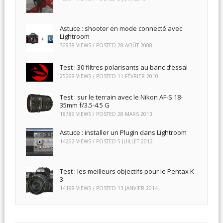
Astuce : shooter en mode connecté avec
Lightroom
36938 VIEWS / POSTED
28 AOÛT 2008
Test : 30 filtres polarisants au banc d’essai
25269 VIEWS / POSTED
11 FÉVRIER 2010
Test : sur le terrain avec le Nikon AF-S 18-
35mm f/3.5-4.5 G
18789 VIEWS / POSTED
28 MARS 2013
Astuce : installer un Plugin dans Lightroom
14262 VIEWS / POSTED
5 JUILLET 2012
Test : les meilleurs objectifs pour le Pentax K-
3
14199 VIEWS / POSTED
13 JANVIER 2014