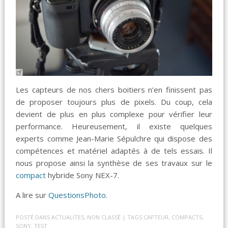
Les capteurs de nos chers boitiers n’en finissent pas
de proposer toujours plus de pixels. Du coup, cela
devient de plus en plus complexe pour vérifier leur
performance. Heureusement, il existe quelques
experts comme Jean-Marie Sépulchre qui dispose des
compétences et matériel adaptés à de tels essais. Il
nous propose ainsi la synthèse de ses travaux sur le
compact
hybride Sony NEX-7.
A lire sur
QuestionsPhoto
.
POSTÉ DANS
ACTUALITES
,
NON CLASSÉ
| TAGS
CAPTEUR
,
COMPACTS
,
SONY
,
TEST