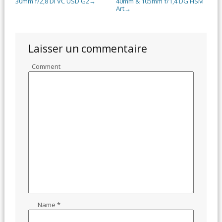
30mm f/2,8 Di VC USD G2
40mm & 105mm f/1,4 DG HSM
→
Art
→
Laisser un commentaire
Comment
Name
*