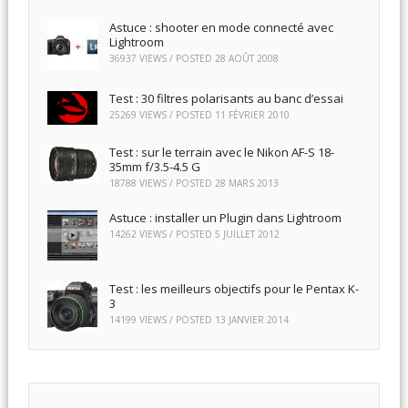
Astuce : shooter en mode connecté avec
Lightroom
36937 VIEWS / POSTED
28 AOÛT 2008
Test : 30 filtres polarisants au banc d’essai
25269 VIEWS / POSTED
11 FÉVRIER 2010
Test : sur le terrain avec le Nikon AF-S 18-
35mm f/3.5-4.5 G
18788 VIEWS / POSTED
28 MARS 2013
Astuce : installer un Plugin dans Lightroom
14262 VIEWS / POSTED
5 JUILLET 2012
Test : les meilleurs objectifs pour le Pentax K-
3
14199 VIEWS / POSTED
13 JANVIER 2014