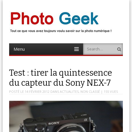
Photo Geek
Tout ce que vous avez toujours voulu savoir sur la photo numérique !
Retrouvez des news photo, astuces photo, tests photo, …
Menu
Search
Skip
to
content
Test : tirer la quintessence
du capteur du Sony NEX-7
POSTÉ LE
14 FÉVRIER 2012
DANS
ACTUALITES
,
NON CLASSÉ
| 155 VUES