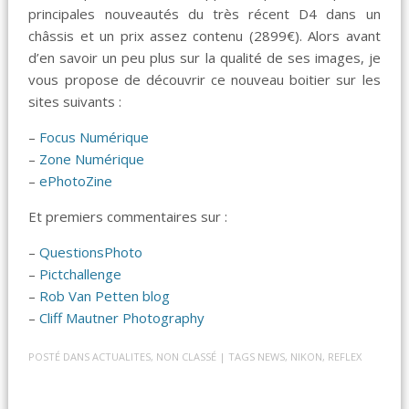
principales nouveautés du très récent D4 dans un
châssis et un prix assez contenu (2899€). Alors avant
d’en savoir un peu plus sur la qualité de ses images, je
vous propose de découvrir ce nouveau boitier sur les
sites suivants :
–
Focus Numérique
–
Zone Numérique
–
ePhotoZine
Et premiers commentaires sur :
–
QuestionsPhoto
–
Pictchallenge
–
Rob Van Petten blog
–
Cliff Mautner Photography
POSTÉ DANS
ACTUALITES
,
NON CLASSÉ
| TAGS
NEWS
,
NIKON
,
REFLEX