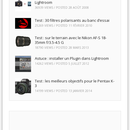
Lightroom
36939 VIEWS / POSTED
28 AOÛT 2008
Test : 30 filtres polarisants au banc d’essai
25269 VIEWS / POSTED
11 FÉVRIER 2010
Test : sur le terrain avec le Nikon AF-S 18-
35mm f/3.5-4.5 G
18790 VIEWS / POSTED
28 MARS 2013
Astuce : installer un Plugin dans Lightroom
14262 VIEWS / POSTED
5 JUILLET 2012
Test : les meilleurs objectifs pour le Pentax K-
3
14199 VIEWS / POSTED
13 JANVIER 2014