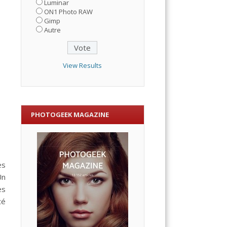
Luminar
ON1 Photo RAW
Gimp
Autre
View Results
PHOTOGEEK MAGAZINE
ès
Un
es
té