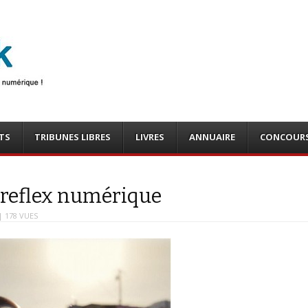
photo
o, tests
TS
TRIBUNES LIBRES
LIVRES
ANNUAIRE
CONCOUR
n reflex numérique
| 178 VUES