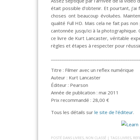
Assez septique par l’arrivée de la vidéo d
était possible d’obtenir. Et pourtant, j’
choses ont beaucoup évoluées. Mainten
qualité Full HD. Mais cela ne fait pas no
cantonnée jusqu’ici à la photographique.
ce livre de Kurt Lancaster, véritable exp
règles et étapes à respecter pour réussi
________________________________________
Titre : Filmer avec un reflex numérique
Auteur : Kurt Lancaster
Éditeur : Pearson
Année de publication : mai 2011
Prix recommandé : 28,00 €
Tous les détails sur
le site de l’éditeur
.
POSTÉ DANS
LIVRES
,
NON CLASSÉ
| TAGS
LIVRES
,
REF