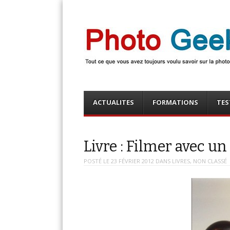
Photo Geek
Tout ce que vous avez toujours voulu savoir sur la 
numérique ! Retrouvez des news photo, astuces phot
photo, …
Menu
Skip
ACTUALITES
FORMATIONS
TES
to
content
Livre : Filmer avec u
POSTÉ LE
23 FÉVRIER 2012
DANS
LIVRES
,
NON CLASSÉ