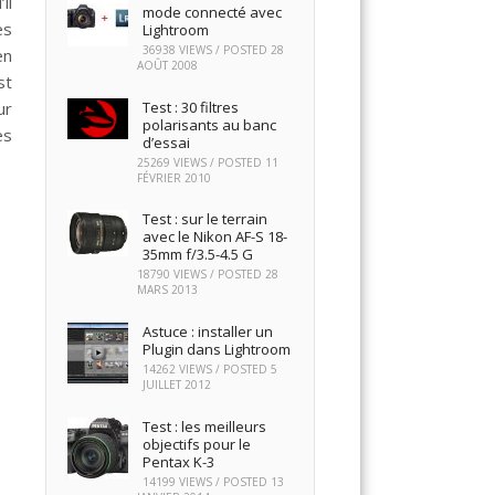
il
mode connecté avec
es
Lightroom
36938 VIEWS / POSTED
28
en
AOÛT 2008
st
Test : 30 filtres
ur
polarisants au banc
es
d’essai
25269 VIEWS / POSTED
11
FÉVRIER 2010
Test : sur le terrain
avec le Nikon AF-S 18-
35mm f/3.5-4.5 G
18790 VIEWS / POSTED
28
MARS 2013
Astuce : installer un
Plugin dans Lightroom
14262 VIEWS / POSTED
5
JUILLET 2012
Test : les meilleurs
objectifs pour le
Pentax K-3
14199 VIEWS / POSTED
13