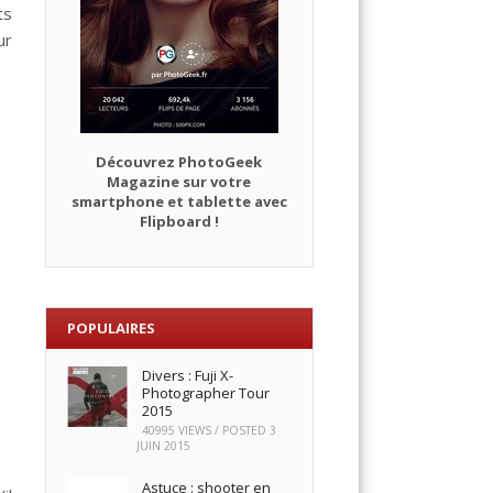
ts
ur
Découvrez PhotoGeek
Magazine sur votre
smartphone et tablette avec
Flipboard !
POPULAIRES
Divers : Fuji X-
Photographer Tour
2015
40995 VIEWS / POSTED
3
JUIN 2015
Astuce : shooter en