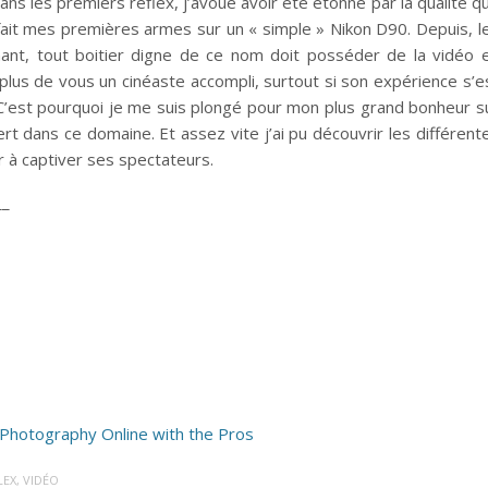
ans les premiers reflex, j’avoue avoir été étonné par la qualité qu’
ai fait mes premières armes sur un « simple » Nikon D90. Depuis, l
ant, tout boitier digne de ce nom doit posséder de la vidéo 
n plus de vous un cinéaste accompli, surtout si son expérience s’e
 C’est pourquoi je me suis plongé pour mon plus grand bonheur s
ert dans ce domaine. Et assez vite j’ai pu découvrir les différent
r à captiver ses spectateurs.
__
LEX
,
VIDÉO