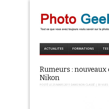
Photo Geek
Tout ce que vous avez toujours voulu savoir sur la 
numérique ! Retrouvez des news photo, astuces phot
photo, …
Menu
Skip
ACTUALITES
FORMATIONS
TES
to
content
Rumeurs : nouveaux 
Nikon
POSTÉ LE
25 MARS 2011
DANS
NON CLASSÉ
| 30 VUES