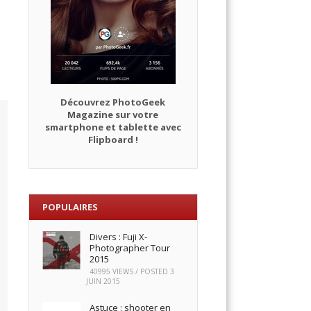
Découvrez PhotoGeek
Magazine sur votre
smartphone et tablette avec
Flipboard !
POPULAIRES
Divers : Fuji X-
Photographer Tour
2015
40995 VIEWS / POSTED
3
JUIN 2015
Astuce : shooter en