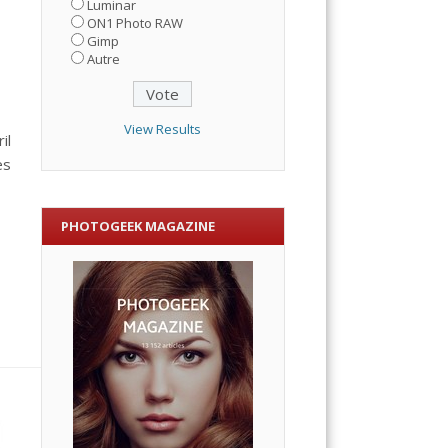
Luminar
ON1 Photo RAW
Gimp
Autre
View Results
il
es
PHOTOGEEK MAGAZINE