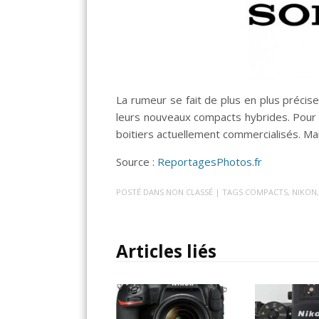
La rumeur se fait de plus en plus précise
leurs nouveaux compacts hybrides. Pour 
boitiers actuellement commercialisés. Ma
Source :
ReportagesPhotos.fr
POSTÉ DANS
NON CLASSÉ
| TAGS
COMPACTS
,
NIKON
Articles liés