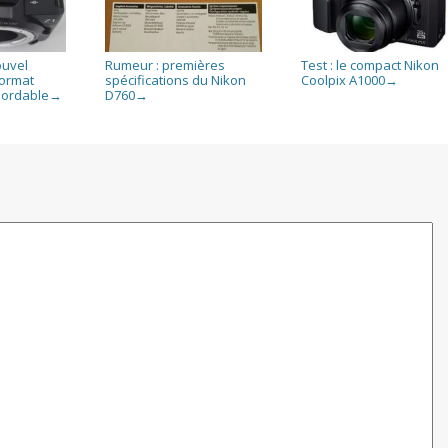
ouvel
Rumeur : premières
Test : le compact Nikon
format
spécifications du Nikon
Coolpix A1000
→
bordable
D760
→
→