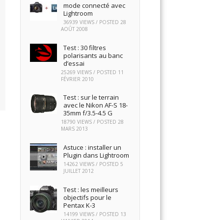
mode connecté avec
Lightroom
36939 VIEWS / POSTED
28
AOÛT 2008
Test : 30 filtres
polarisants au banc
d’essai
25269 VIEWS / POSTED
11
FÉVRIER 2010
Test : sur le terrain
avec le Nikon AF-S 18-
35mm f/3.5-4.5 G
18790 VIEWS / POSTED
28
MARS 2013
Astuce : installer un
Plugin dans Lightroom
14262 VIEWS / POSTED
5
JUILLET 2012
Test : les meilleurs
objectifs pour le
Pentax K-3
14199 VIEWS / POSTED
13