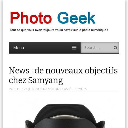
Photo Geek
Tout ce que vous avez toujours voulu savoir sur la photo numérique !
Retrouvez des news photo, astuces photo, tests photo, …
Menu
Search
Skip
to
content
News : de nouveaux objectifs
chez Samyang
POSTÉ LE
24 JUIN 2010
DANS
NON CLASSÉ
| 35 VUES