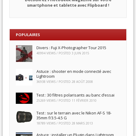
smartphone et tablette avec Flipboard !
POPULAIRES
Divers : Fuji X-Photographer Tour 2015
40994 VIEWS / POSTED
3 JUIN 2015
Astuce : shooter en mode connecté avec
Lightroom
36938 VIEWS / POSTED
28 AOÛT 2008
Test : 30 filtres polarisants au banc d’essai
25269 VIEWS / POSTED
11 FÉVRIER 2010
Test : sur le terrain avec le Nikon AF-S 18-
35mm f/3.5-4.5 G
18789 VIEWS / POSTED
28 MARS 2013
Astuce : installer un Plugin dans Lightroom