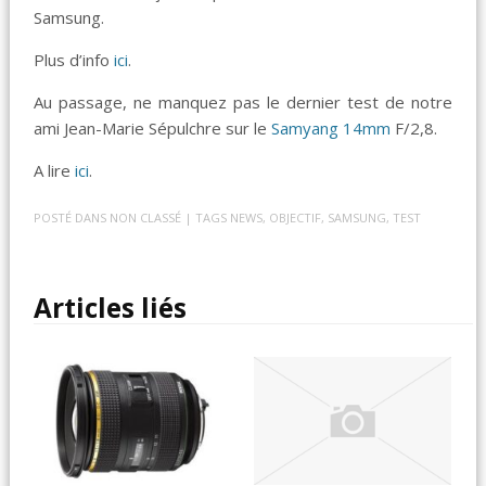
Samsung.
Plus d’info
ici
.
Au passage, ne manquez pas le dernier test de notre
ami Jean-Marie Sépulchre sur le
Samyang 14mm
F/2,8.
A lire
ici
.
POSTÉ DANS
NON CLASSÉ
| TAGS
NEWS
,
OBJECTIF
,
SAMSUNG
,
TEST
Articles liés