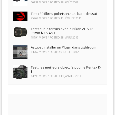
36939 VIEWS / POSTED
28 AOÛT 2008
Test : 30 filtres polarisants au banc d’essai
25269 VIEWS / POSTED
11 FÉVRIER 2010
Test : sur le terrain avec le Nikon AF-S 18-
35mm f/3.5-4.5 G
18791 VIEWS / POSTED
28 MARS 2013
Astuce : installer un Plugin dans Lightroom
14262 VIEWS / POSTED
5 JUILLET 2012
Test : les meilleurs objectifs pour le Pentax K-
3
14199 VIEWS / POSTED
13 JANVIER 2014