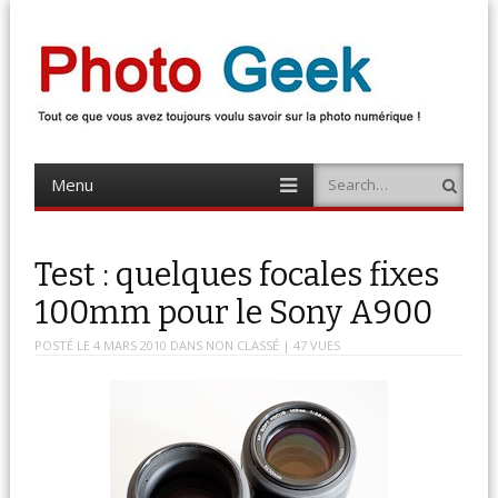
Photo Geek
Tout ce que vous avez toujours voulu savoir sur la photo numérique !
Retrouvez des news photo, astuces photo, tests photo, …
Menu
Search
Skip
to
content
Test : quelques focales fixes
100mm pour le Sony A900
POSTÉ LE
4 MARS 2010
DANS
NON CLASSÉ
| 47 VUES