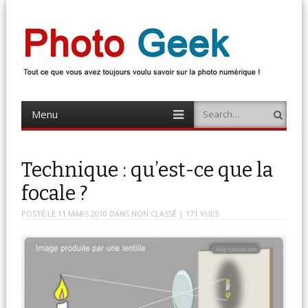
Photo Geek
Tout ce que vous avez toujours voulu savoir sur la photo numérique !
Retrouvez des news photo, astuces photo, tests photo, …
Menu
Search
Skip
to
content
Technique : qu’est-ce que la
focale ?
POSTÉ LE
11 MARS 2010
DANS
NON CLASSÉ
| 171 VUES