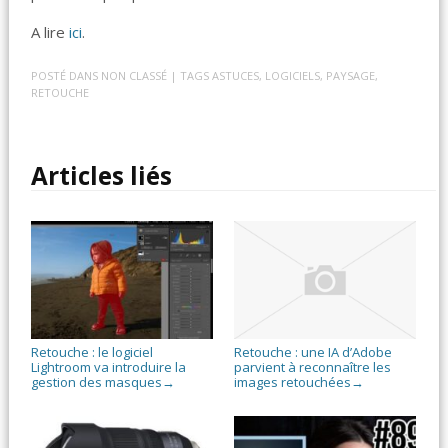
A lire
ici
.
POSTÉ DANS
NON CLASSÉ
| TAGS
ASTUCES
,
LOGICIELS
,
PAYSAGE
,
RETOUCHE
Articles liés
Retouche : le logiciel
Retouche : une IA d’Adobe
Lightroom va introduire la
parvient à reconnaître les
gestion des masques
images retouchées
→
→