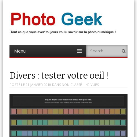
Photo Geek
Tout ce que vous avez toujours voulu savoir sur la photo numérique !
Retrouvez des news photo, astuces photo, tests photo, …
Menu
Search
Skip
to
content
Divers : tester votre oeil !
POSTÉ LE
21 JANVIER 2010
DANS
NON CLASSÉ
| 40 VUES