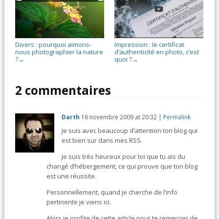
Divers : pourquoi aimons-
Impression : le certificat
nous photographier la nature
d’authenticité en photo, c’est
?
quoi ?
→
→
2 commentaires
Darth
16 novembre 2009
at
20:32
|
Permalink
Je suis avec beaucoup d’attention ton blog qui
est bien sur dans mes RSS.
Je suis très heureux pour toi que tu ais du
changé d’hébergement, ce qui prouve que ton blog
est une réussite.
Personnellement, quand je cherche de l’info
pertinente je viens ici.
Alors je profite de cette article pour te remercier de