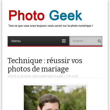
Photo Geek
Tout ce que vous avez toujours voulu savoir sur la photo numérique !
Retrouvez des news photo, astuces photo, tests photo, …
Menu
Search
Skip
to
content
Technique : réussir vos
photos de mariage
POSTÉ LE
29 AVRIL 2009
DANS
NON CLASSÉ
| 319 VUES