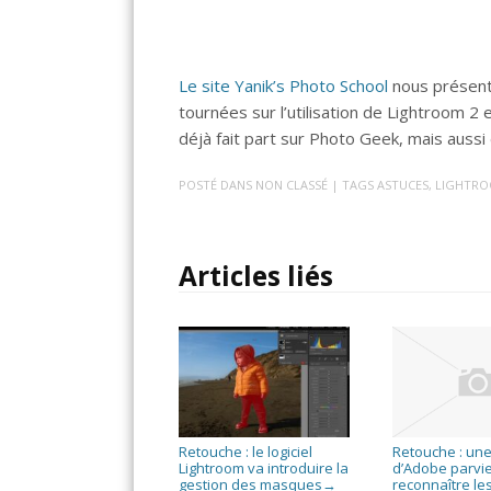
Le site Yanik’s Photo School
nous présente
tournées sur l’utilisation de Lightroom 2 e
déjà fait part sur Photo Geek, mais aussi 
POSTÉ DANS
NON CLASSÉ
| TAGS
ASTUCES
,
LIGHTR
Articles liés
Retouche : le logiciel
Retouche : une
Lightroom va introduire la
d’Adobe parvie
gestion des masques
reconnaître le
→