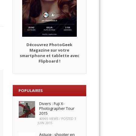
Découvrez PhotoGeek
Magazine sur votre
smartphone et tablette avec
Flipboard !
POPULAIRES
Divers : Fuji X-
Photographer Tour
2015
40995 VIEWS / POSTED
3
JUIN 2015
Astuce : shooter en