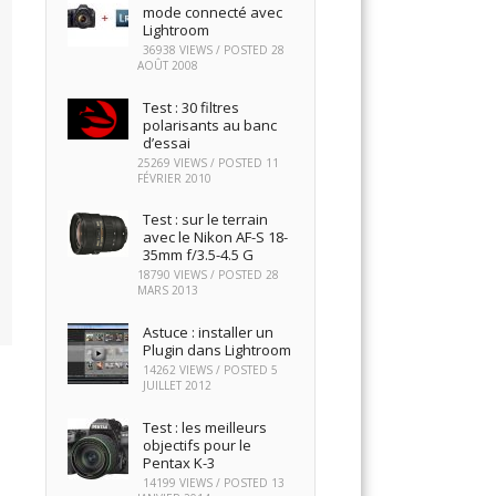
mode connecté avec
Lightroom
36938 VIEWS / POSTED
28
AOÛT 2008
Test : 30 filtres
polarisants au banc
d’essai
25269 VIEWS / POSTED
11
FÉVRIER 2010
Test : sur le terrain
avec le Nikon AF-S 18-
35mm f/3.5-4.5 G
18790 VIEWS / POSTED
28
MARS 2013
Astuce : installer un
Plugin dans Lightroom
14262 VIEWS / POSTED
5
JUILLET 2012
Test : les meilleurs
objectifs pour le
Pentax K-3
14199 VIEWS / POSTED
13