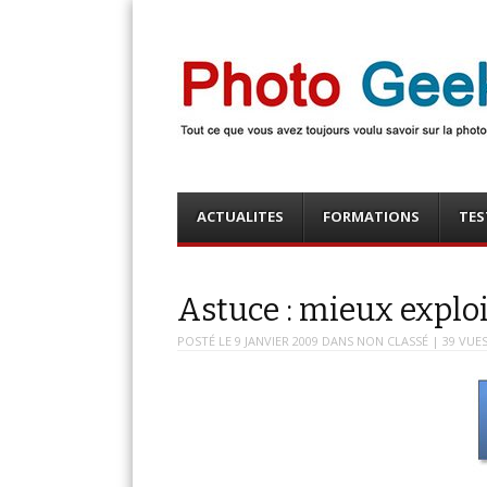
Photo Geek
Tout ce que vous avez toujours voulu savoir sur la 
numérique ! Retrouvez des news photo, astuces phot
photo, …
Menu
Skip
ACTUALITES
FORMATIONS
TES
to
content
Astuce : mieux explo
POSTÉ LE
9 JANVIER 2009
DANS
NON CLASSÉ
| 39 VUE