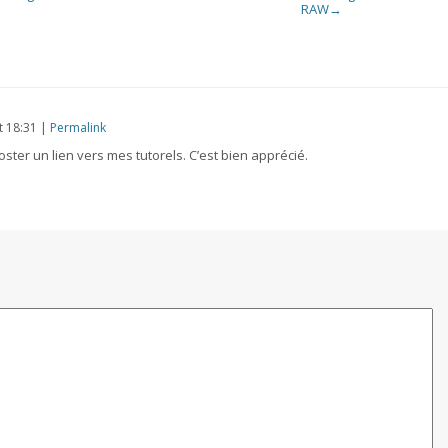
RAW
→
t
18:31
|
Permalink
oster un lien vers mes tutorels. C’est bien apprécié.