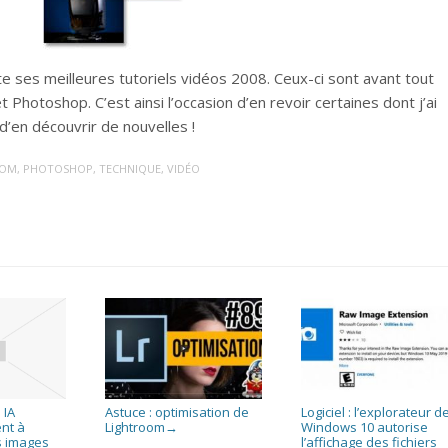
 ses meilleures tutoriels vidéos 2008. Ceux-ci sont avant tout
t Photoshop. C’est ainsi l’occasion d’en revoir certaines dont j’ai
d’en découvrir de nouvelles !
OOM
,
PHOTOSHOP
,
TECHNIQUE
,
VIDÉO
 IA
Astuce : optimisation de
Logiciel : l’explorateur d
nt à
Lightroom
Windows 10 autorise
→
s images
l’affichage des fichiers