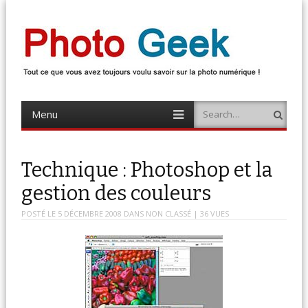
Photo Geek
Tout ce que vous avez toujours voulu savoir sur la photo numérique !
Retrouvez des news photo, astuces photo, tests photo, …
Menu
Search
Skip
to
content
Technique : Photoshop et la
gestion des couleurs
POSTÉ LE
5 DÉCEMBRE 2008
DANS
NON CLASSÉ
| 36 VUES