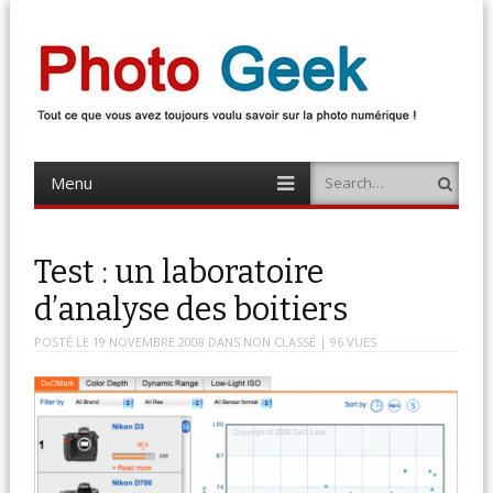
Photo Geek
Tout ce que vous avez toujours voulu savoir sur la photo numérique !
Retrouvez des news photo, astuces photo, tests photo, …
Menu
Search
Skip
to
content
Test : un laboratoire
d’analyse des boitiers
POSTÉ LE
19 NOVEMBRE 2008
DANS
NON CLASSÉ
| 96 VUES