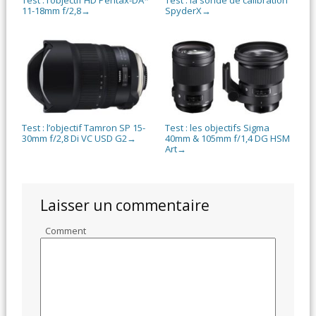
Test : l’objectif HD Pentax-DA*
Test : la sonde de calibration
11-18mm f/2,8
SpyderX
→
→
Test : l’objectif Tamron SP 15-
Test : les objectifs Sigma
30mm f/2,8 Di VC USD G2
40mm & 105mm f/1,4 DG HSM
→
Art
→
Laisser un commentaire
Comment