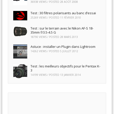
36938 VIEWS / POSTED
28 AOÛT 2008
Test : 30 filtres polarisants au banc d’essai
25269 VIEWS / POSTED
11 FÉVRIER 2010
Test : sur le terrain avec le Nikon AF-S 18-
35mm f/3.5-4.5 G
18790 VIEWS / POSTED
28 MARS 2013
Astuce : installer un Plugin dans Lightroom
14262 VIEWS / POSTED
5 JUILLET 2012
Test : les meilleurs objectifs pour le Pentax K-
3
14199 VIEWS / POSTED
13 JANVIER 2014