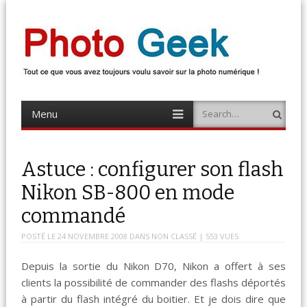
Photo Geek
Tout ce que vous avez toujours voulu savoir sur la photo numérique !
Retrouvez des news photo, astuces photo, tests photo, …
Menu
Search
Skip
to
content
Astuce : configurer son flash
Nikon SB-800 en mode
commandé
POSTÉ LE
24 NOVEMBRE 2008
DANS
NON CLASSÉ
| 553 VUES
Depuis la sortie du Nikon D70, Nikon a offert à ses
clients la possibilité de commander des flashs déportés
à partir du flash intégré du boitier. Et je dois dire que