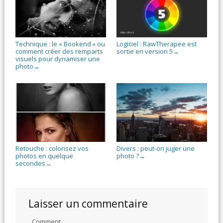
Technique : le « Bookend » ou
Logiciel : RawTherapee est
comment créer des remparts
sortie en version 5
→
visuels pour dynamiser une
photo
→
Retouche : colorisez vos
Divers : peut-on juger une
photos en quelque
photo ?
→
secondes
→
Laisser un commentaire
Comment