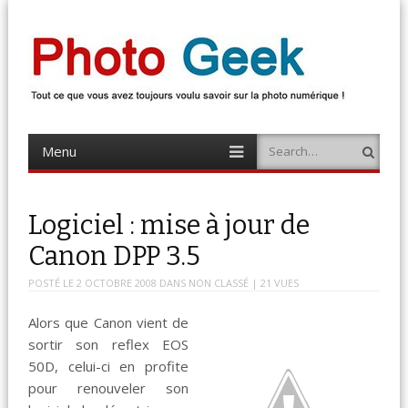
Photo Geek
Tout ce que vous avez toujours voulu savoir sur la photo numérique !
Retrouvez des news photo, astuces photo, tests photo, …
Menu
Search
Skip
to
content
Logiciel : mise à jour de
Canon DPP 3.5
POSTÉ LE
2 OCTOBRE 2008
DANS
NON CLASSÉ
| 21 VUES
Alors que Canon vient de
sortir son reflex EOS
50D, celui-ci en profite
pour renouveler son