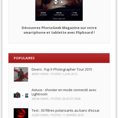
Découvrez PhotoGeek Magazine sur votre
smartphone et tablette avec Flipboard !
POPULAIRES
Divers : Fuji X-Photographer Tour 2015
40995 VIEWS / POSTED
3 JUIN 2015
Astuce : shooter en mode connecté avec
Lightroom
36938 VIEWS / POSTED
28 AOÛT 2008
Test : 30 filtres polarisants au banc d’essai
25269 VIEWS / POSTED
11 FÉVRIER 2010