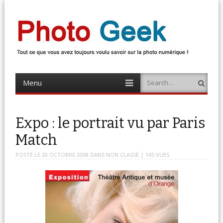
Photo Geek
Tout ce que vous avez toujours voulu savoir sur la photo numérique !
Retrouvez des news photo, astuces photo, tests photo, …
Menu
Search
Skip
to
content
Expo : le portrait vu par Paris
Match
POSTÉ LE
20 OCTOBRE 2008
DANS
NON CLASSÉ
| 145 VUES