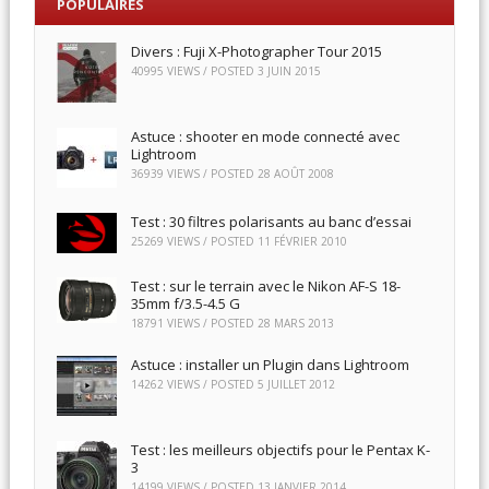
POPULAIRES
Divers : Fuji X-Photographer Tour 2015
40995 VIEWS / POSTED
3 JUIN 2015
Astuce : shooter en mode connecté avec
Lightroom
36939 VIEWS / POSTED
28 AOÛT 2008
Test : 30 filtres polarisants au banc d’essai
25269 VIEWS / POSTED
11 FÉVRIER 2010
Test : sur le terrain avec le Nikon AF-S 18-
35mm f/3.5-4.5 G
18791 VIEWS / POSTED
28 MARS 2013
Astuce : installer un Plugin dans Lightroom
14262 VIEWS / POSTED
5 JUILLET 2012
Test : les meilleurs objectifs pour le Pentax K-
3
14199 VIEWS / POSTED
13 JANVIER 2014