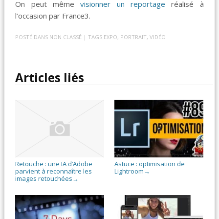
On peut même
visionner un reportage
réalisé à
l’occasion par France3.
POSTÉ DANS
NON CLASSÉ
| TAGS
EXPO
,
PORTRAIT
,
VIDÉO
Articles liés
Retouche : une IA d’Adobe
Astuce : optimisation de
parvient à reconnaître les
Lightroom
→
images retouchées
→