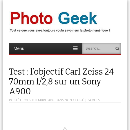
Photo Geek
Tout ce que vous avez toujours voulu savoir sur la photo numérique !
Retrouvez des news photo, astuces photo, tests photo, …
Menu
Search
Skip
to
content
Test : l’objectif Carl Zeiss 24-
70mm f/2,8 sur un Sony
A900
POSTÉ LE
29 SEPTEMBRE 2008
DANS
NON CLASSÉ
| 64 VUES