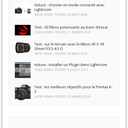
Astuce : shooter en mode connecté avec
Lightroom
36939 VIEWS / POSTED
28 AOÛT 2008
Test : 30 filtres polarisants au banc d’essai
25269 VIEWS / POSTED
11 FÉVRIER 2010
Test : sur le terrain avec le Nikon AF-S 18-
35mm f/3.5-4.5 G
18791 VIEWS / POSTED
28 MARS 2013
Astuce : installer un Plugin dans Lightroom
14262 VIEWS / POSTED
5 JUILLET 2012
Test : les meilleurs objectifs pour le Pentax K-
3
14199 VIEWS / POSTED
13 JANVIER 2014