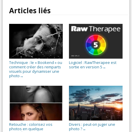
Articles liés
Technique : le « Bookend » ou
Logiciel : RawTherapee est
comment créer des remparts
sortie en version 5
→
visuels pour dynamiser une
photo
→
Retouche : colorisez vos
Divers : peut-on juger une
photos en quelque
photo ?
→