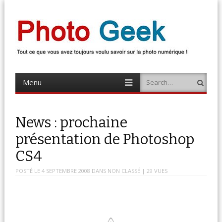
Photo Geek
Tout ce que vous avez toujours voulu savoir sur la photo numérique !
Retrouvez des news photo, astuces photo, tests photo, …
Menu
Search
Skip
to
content
News : prochaine
présentation de Photoshop
CS4
POSTÉ LE
4 SEPTEMBRE 2008
DANS
NON CLASSÉ
| 29 VUES