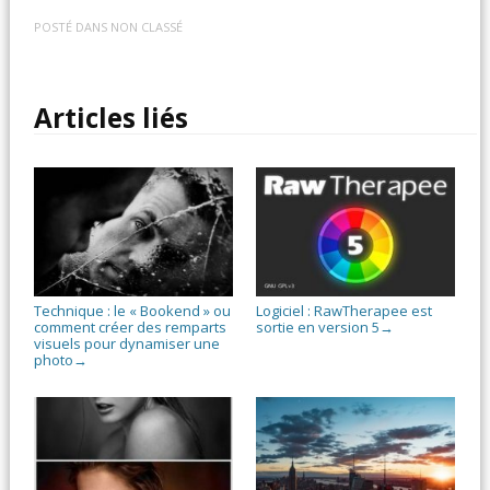
POSTÉ DANS
NON CLASSÉ
Articles liés
Technique : le « Bookend » ou
Logiciel : RawTherapee est
comment créer des remparts
sortie en version 5
→
visuels pour dynamiser une
photo
→