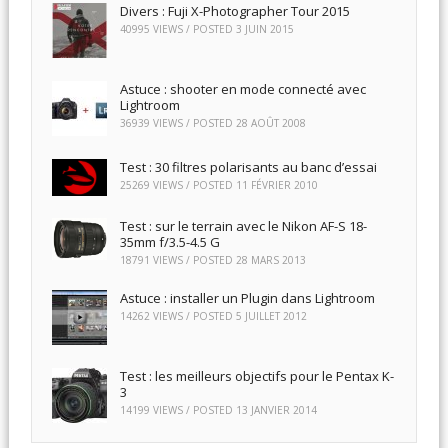
Divers : Fuji X-Photographer Tour 2015
40995 VIEWS / POSTED
3 JUIN 2015
Astuce : shooter en mode connecté avec
Lightroom
36939 VIEWS / POSTED
28 AOÛT 2008
Test : 30 filtres polarisants au banc d’essai
25269 VIEWS / POSTED
11 FÉVRIER 2010
Test : sur le terrain avec le Nikon AF-S 18-
35mm f/3.5-4.5 G
18791 VIEWS / POSTED
28 MARS 2013
Astuce : installer un Plugin dans Lightroom
14262 VIEWS / POSTED
5 JUILLET 2012
Test : les meilleurs objectifs pour le Pentax K-
3
14199 VIEWS / POSTED
13 JANVIER 2014