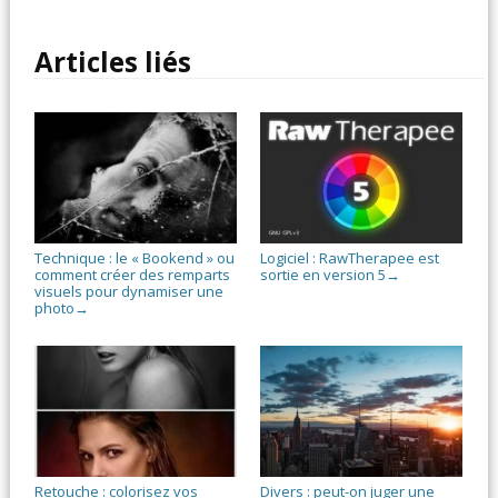
Articles liés
Technique : le « Bookend » ou
Logiciel : RawTherapee est
comment créer des remparts
sortie en version 5
→
visuels pour dynamiser une
photo
→
Retouche : colorisez vos
Divers : peut-on juger une