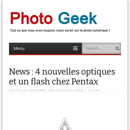
Photo Geek
Tout ce que vous avez toujours voulu savoir sur la photo numérique !
Retrouvez des news photo, astuces photo, tests photo, …
Menu
Search
Skip
to
content
News : 4 nouvelles optiques
et un flash chez Pentax
POSTÉ LE
22 SEPTEMBRE 2008
DANS
NON CLASSÉ
| 17 VUES