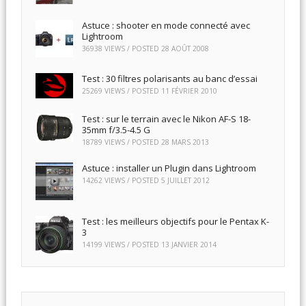
Astuce : shooter en mode connecté avec
Lightroom
36938 VIEWS / POSTED
28 AOÛT 2008
Test : 30 filtres polarisants au banc d’essai
25269 VIEWS / POSTED
11 FÉVRIER 2010
Test : sur le terrain avec le Nikon AF-S 18-
35mm f/3.5-4.5 G
18789 VIEWS / POSTED
28 MARS 2013
Astuce : installer un Plugin dans Lightroom
14262 VIEWS / POSTED
5 JUILLET 2012
Test : les meilleurs objectifs pour le Pentax K-
3
14199 VIEWS / POSTED
13 JANVIER 2014