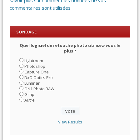
savoir plus sur comment les données de vos
commentaires sont utilisées
.
SONDAGE
Quel logiciel de retouche photo utilisez-vous le
plus ?
Lightroom
Photoshop
Capture One
DxO Optics Pro
Luminar
ON1 Photo RAW
Gimp
Autre
View Results