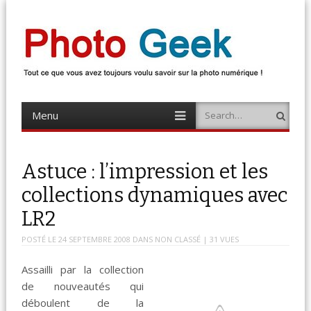
Photo Geek
Tout ce que vous avez toujours voulu savoir sur la photo numérique !
Retrouvez des news photo, astuces photo, tests photo, …
Menu
Search
Skip
to
content
Astuce : l’impression et les
collections dynamiques avec
LR2
POSTÉ LE
24 SEPTEMBRE 2008
DANS
NON CLASSÉ
| 31 VUES
Assailli par la collection
de nouveautés qui
déboulent de la