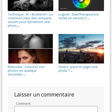
Technique : le « Bookend » ou
Logiciel : RawTherapee est
comment créer des remparts
sortie en version 5
→
visuels pour dynamiser une
photo
→
Retouche : colorisez vos
Divers : peut-on juger une
photos en quelque
photo ?
→
secondes
→
Laisser un commentaire
Comment