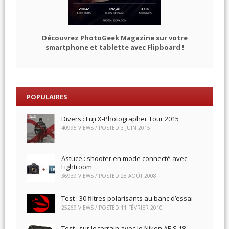
Découvrez PhotoGeek Magazine sur votre
smartphone et tablette avec Flipboard !
POPULAIRES
Divers : Fuji X-Photographer Tour 2015
40995 VIEWS / POSTED
3 JUIN 2015
Astuce : shooter en mode connecté avec
Lightroom
36939 VIEWS / POSTED
28 AOÛT 2008
Test : 30 filtres polarisants au banc d’essai
25269 VIEWS / POSTED
11 FÉVRIER 2010
Test : sur le terrain avec le Nikon AF-S 18-