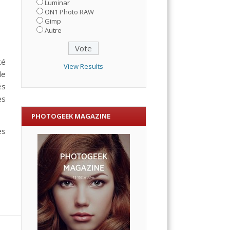
Luminar
ON1 Photo RAW
Gimp
Autre
té
View Results
de
és
es
PHOTOGEEK MAGAZINE
es