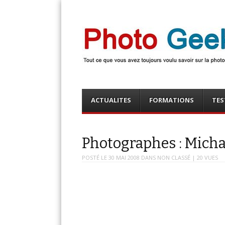
Photo Geek
Tout ce que vous avez toujours voulu savoir sur la 
numérique ! Retrouvez des news photo, astuces phot
photo, …
Menu
Skip
ACTUALITES
FORMATIONS
TES
to
content
Photographes : Micha
POSTÉ LE
30 MAI 2008
DANS
NON CLASSÉ
| 20 VUES