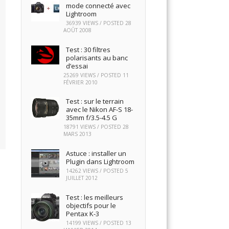
mode connecté avec
Lightroom
36939 VIEWS / POSTED
28
AOÛT 2008
Test : 30 filtres
polarisants au banc
d’essai
25269 VIEWS / POSTED
11
FÉVRIER 2010
Test : sur le terrain
avec le Nikon AF-S 18-
35mm f/3.5-4.5 G
18791 VIEWS / POSTED
28
MARS 2013
Astuce : installer un
Plugin dans Lightroom
14262 VIEWS / POSTED
5
JUILLET 2012
Test : les meilleurs
objectifs pour le
Pentax K-3
14199 VIEWS / POSTED
13