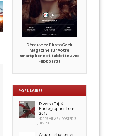
Découvrez PhotoGeek
Magazine sur votre
smartphone et tablette avec
Flipboard !
POPULAIRES
Divers : Fuji X-
Photographer Tour
2015
40995 VIEWS / POSTED
3
JUIN 2015
Astuce : shooter en