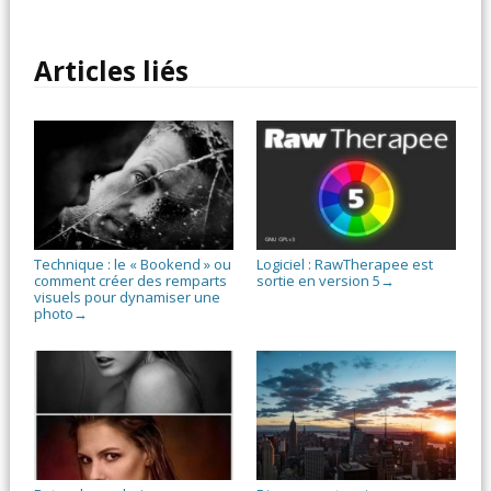
Articles liés
Technique : le « Bookend » ou
Logiciel : RawTherapee est
comment créer des remparts
sortie en version 5
→
visuels pour dynamiser une
photo
→