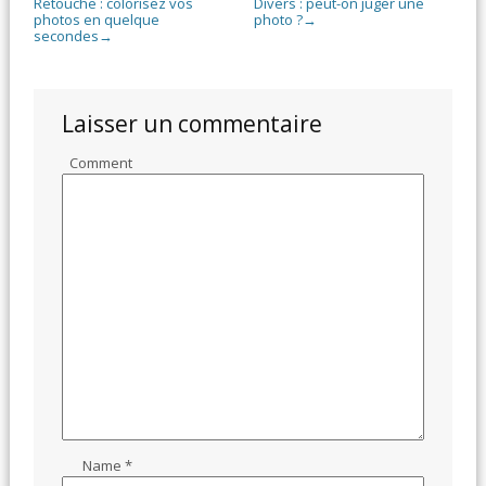
Retouche : colorisez vos
Divers : peut-on juger une
photos en quelque
photo ?
→
secondes
→
Laisser un commentaire
Comment
Name
*