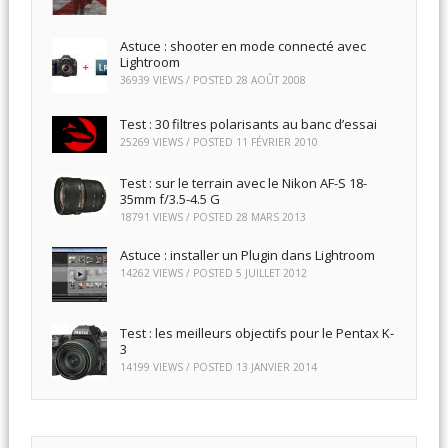
Astuce : shooter en mode connecté avec
Lightroom
36939 VIEWS / POSTED
28 AOÛT 2008
Test : 30 filtres polarisants au banc d’essai
25269 VIEWS / POSTED
11 FÉVRIER 2010
Test : sur le terrain avec le Nikon AF-S 18-
35mm f/3.5-4.5 G
18791 VIEWS / POSTED
28 MARS 2013
Astuce : installer un Plugin dans Lightroom
14262 VIEWS / POSTED
5 JUILLET 2012
Test : les meilleurs objectifs pour le Pentax K-
3
14199 VIEWS / POSTED
13 JANVIER 2014