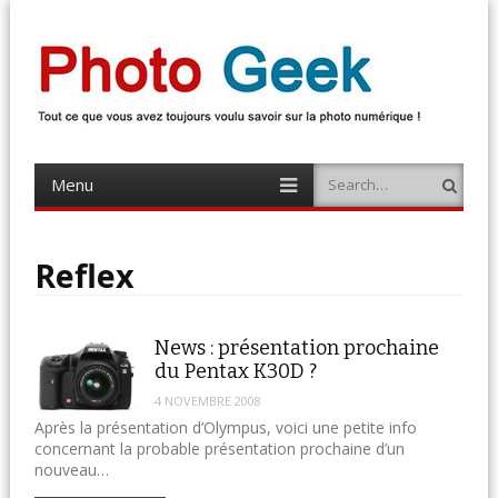
Photo Geek
Tout ce que vous avez toujours voulu savoir sur la photo numérique !
Retrouvez des news photo, astuces photo, tests photo, …
Menu
Search
Skip
to
content
Reflex
News : présentation prochaine
du Pentax K30D ?
4 NOVEMBRE 2008
Après la présentation d’Olympus, voici une petite info
concernant la probable présentation prochaine d’un
nouveau…