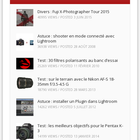
Divers : Fuji X-Photographer Tour 2015
40995 VIEWS / POSTED
3 JUIN 2015
Astuce : shooter en mode connecté avec
Lightroom
36938 VIEWS / POSTED
28 AOÛT 2008
Test : 30 filtres polarisants au banc d’essai
25269 VIEWS / POSTED
11 FÉVRIER 2010
Test : sur le terrain avec le Nikon AF-S 18-
35mm f/3.5-4.5 G
18790 VIEWS / POSTED
28 MARS 2013
Astuce : installer un Plugin dans Lightroom
14262 VIEWS / POSTED
5 JUILLET 2012
Test : les meilleurs objectifs pour le Pentax K-
3
14199 VIEWS / POSTED
13 JANVIER 2014