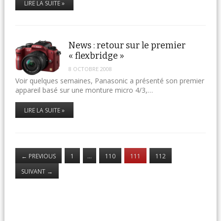
LIRE LA SUITE »
News : retour sur le premier
« flexbridge »
8 OCTOBRE 2008
Voir quelques semaines, Panasonic a présenté son premier
appareil basé sur une monture micro 4/3,…
LIRE LA SUITE »
←
PREVIOUS
1
…
110
111
112
SUIVANT
→