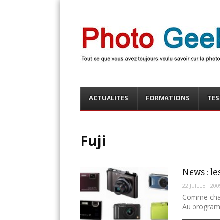
Photo Geek
Tout ce que vous avez toujours voulu savoir sur la 
numérique ! Retrouvez des news photo, astuces phot
photo, …
Menu
Skip
ACTUALITES
FORMATIONS
TES
to
content
Fuji
News : le
22 JUILLET 200
Comme chaqu
Au program