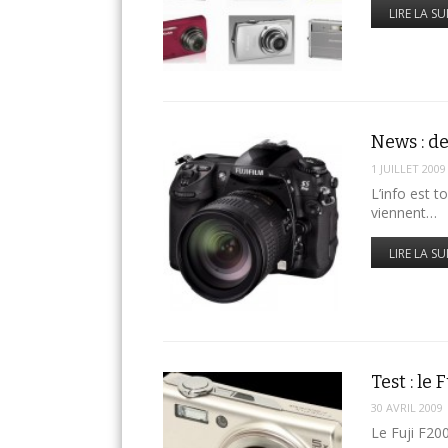
LIRE LA SU
News : de
1 JUILLET 2009
L’info est t
viennent…
LIRE LA SU
Test : le
30 AVRIL 2009
Le Fuji F20