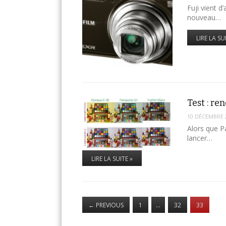
Fuji vient 
nouveau…
LIRE LA SU
Test : r
10 DÉCEMBRE 
Alors que P
lancer…
LIRE LA SUITE »
←
PREVIOUS
1
…
32
33