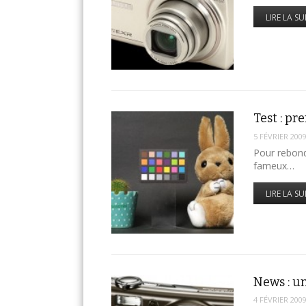
LIRE LA SU
Test : p
5 FÉVRIER 200
Pour rebond
fameux…
LIRE LA SU
News : u
4 FÉVRIER 200