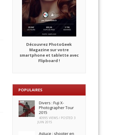
Découvrez PhotoGeek
Magazine sur votre
smartphone et tablette avec
Flipboard !
POPULAIRES
Divers : Fuji X-
Photographer Tour
2015
40995 VIEWS / POSTED
3
JUIN 2015
Astuce : shooter en