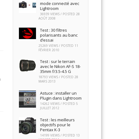
mode connecté avec
Lightroom
36939 VIEWS / POSTED
28
AOÛT 2008
Test : 30 filtres
polarisants au banc
d’essai
25269 VIEWS / POSTED
11
FÉVRIER 2010
Test : sur le terrain
avec le Nikon AF-S 18-
35mm f/3.5-4.5 G
18793 VIEWS / POSTED
28
à
MARS 2013
Astuce : installer un
Plugin dans Lightroom
14262 VIEWS / POSTED
5
JUILLET 2012
Test : les meilleurs
objectifs pour le
Pentax K-3
14199 VIEWS / POSTED
13