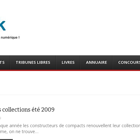
photo
o, tests
TS
TRIBUNES LIBRES
LIVRES
ANNUAIRE
CONCOUR
s collections été 2009
9
e année les constructeurs de compacts renouvellent leur collection
me, on ne trouve…