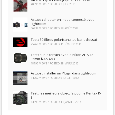
40995 VIEWS / POSTED
3 JUIN 2015
Astuce : shooter en mode connecté avec
Lightroom
36939 VIEWS / POSTED
28 AOÛT 2008
Test : 30 filtres polarisants au banc d’essai
25269 VIEWS / POSTED
11 FÉVRIER 2010
Test : sur le terrain avec le Nikon AF-S 18-
35mm f/3.5-4.5 G
18793 VIEWS / POSTED
28 MARS 2013
Astuce : installer un Plugin dans Lightroom
14262 VIEWS / POSTED
5 JUILLET 2012
Test : les meilleurs objectifs pour le Pentax K-
3
14199 VIEWS / POSTED
13 JANVIER 2014