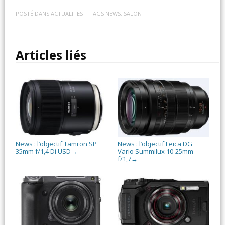
POSTÉ DANS
ACTUALITES
| TAGS
NEWS
,
SALON
Articles liés
News : l’objectif Tamron SP
News : l’objectif Leica DG
35mm f/1,4 Di USD
Vario Summilux 10-25mm
→
f/1,7
→