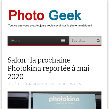
Photo Geek
Tout ce que vous avez toujours voulu savoir sur la photo numérique !
Retrouvez des news photo, astuces photo, tests photo, …
Menu
Search
Skip
to
content
Salon : la prochaine
Photokina reportée à mai
2020
POSTÉ LE
5 DÉCEMBRE 2018
DANS
ACTUALITES
| 99 VUES