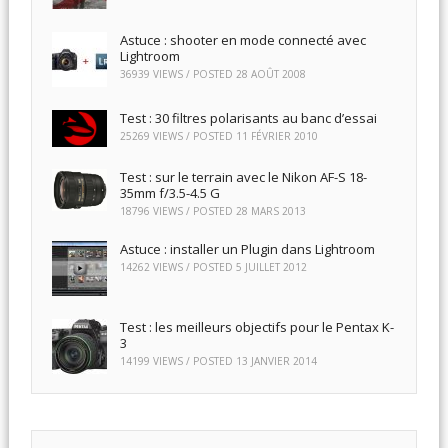
Astuce : shooter en mode connecté avec
Lightroom
36939 VIEWS / POSTED
28 AOÛT 2008
Test : 30 filtres polarisants au banc d’essai
25269 VIEWS / POSTED
11 FÉVRIER 2010
Test : sur le terrain avec le Nikon AF-S 18-
35mm f/3.5-4.5 G
18796 VIEWS / POSTED
28 MARS 2013
Astuce : installer un Plugin dans Lightroom
14262 VIEWS / POSTED
5 JUILLET 2012
Test : les meilleurs objectifs pour le Pentax K-
3
14199 VIEWS / POSTED
13 JANVIER 2014