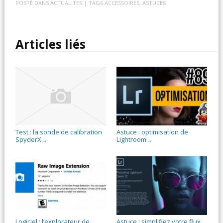
POSTÉ DANS
ACTUALITES
| TAGS
ACCESSOIRES
,
ASTUCES
Articles liés
Test : la sonde de calibration
Astuce : optimisation de
SpyderX
Lightroom
→
→
Logiciel : l’explorateur de
Astuce : simplifiez votre flux