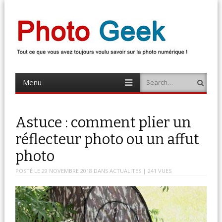
Photo Geek
Tout ce que vous avez toujours voulu savoir sur la photo numérique !
Retrouvez des news photo, astuces photo, tests photo, …
Menu
Search
Skip
to
content
Astuce : comment plier un
réflecteur photo ou un affut
photo
POSTÉ LE
29 NOVEMBRE 2018
DANS
ACTUALITES
| 241 VUES