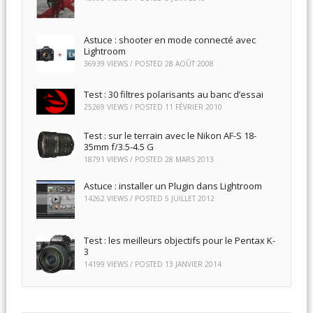
Astuce : shooter en mode connecté avec
Lightroom
36939 VIEWS / POSTED
28 AOÛT 2008
Test : 30 filtres polarisants au banc d’essai
25269 VIEWS / POSTED
11 FÉVRIER 2010
Test : sur le terrain avec le Nikon AF-S 18-
35mm f/3.5-4.5 G
18791 VIEWS / POSTED
28 MARS 2013
Astuce : installer un Plugin dans Lightroom
14262 VIEWS / POSTED
5 JUILLET 2012
Test : les meilleurs objectifs pour le Pentax K-
3
14199 VIEWS / POSTED
13 JANVIER 2014