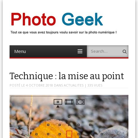
Photo Geek
Tout ce que vous avez toujours voulu savoir sur la photo numérique !
Retrouvez des news photo, astuces photo, tests photo, …
Menu
Search
Skip
to
content
Technique : la mise au point
POSTÉ LE
4 OCTOBRE 2018
DANS
ACTUALITES
| 335 VUES